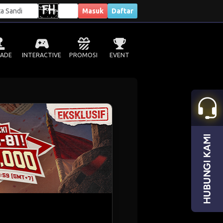
Dapatkan Bonus New Member 10% Setiap Deposit Min Rp. 50.000.- <
Masuk
Daftar
ADE
INTERACTIVE
PROMOSI
EVENT