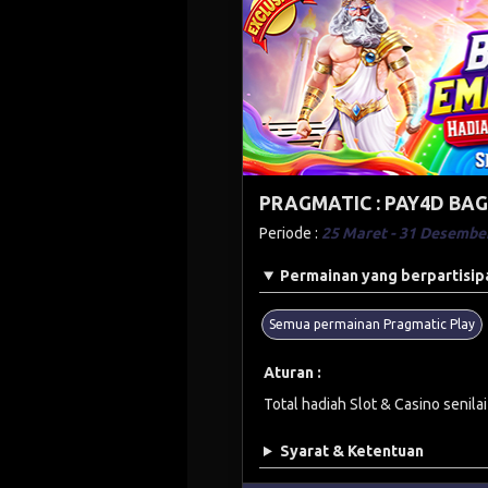
PRAGMATIC : PAY4D BAG
Periode :
25 Maret - 31 Desembe
Permainan yang berpartisip
Semua permainan Pragmatic Play
Aturan :
Total hadiah Slot & Casino senila
Syarat & Ketentuan