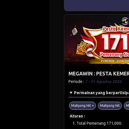
MEGAWIN : PESTA KEM
Periode :
1 - 31 Agustus 2026
Permainan yang berpartisip
Mahjong Hit +
Mahjong Hit
M
Aturan :
Total Pemenang 171,000.