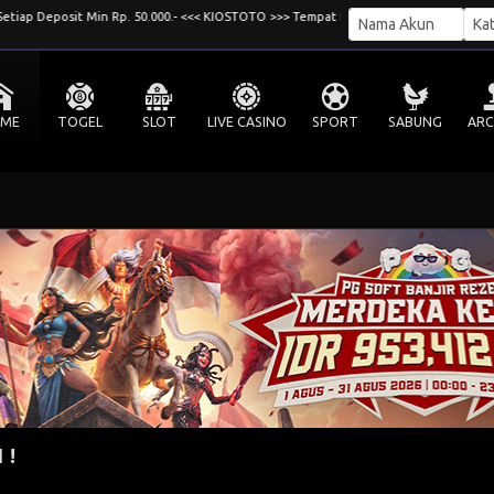
Min Rp. 50.000.- <<< KIOSTOTO >>> Tempat Pasang Togel Termurah Dan Terpercaya
ME
TOGEL
SLOT
LIVE CASINO
SPORT
SABUNG
ARC
 !