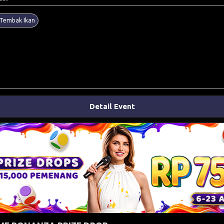
 Tembak Ikan
Detail Event