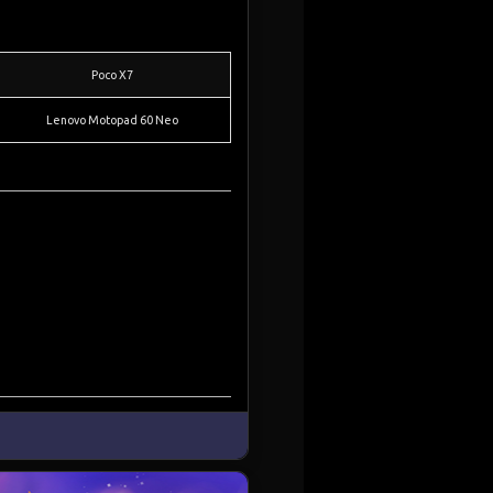
Poco X7
Lenovo Motopad 60 Neo