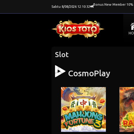
Dapatkan Bonus New Member 10% Setiap De
Sabtu 8/08/2026 12:10:33
HO
Slot
CosmoPlay