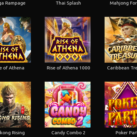
ga Rampage
Thai Splash
Mahjong For
e of Athena
Rise of Athena 1000
Caribbean Tr
kong Rising
Candy Combo 2
Poker Par