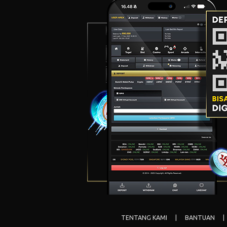
TENTANG KAMI
|
BANTUAN
|