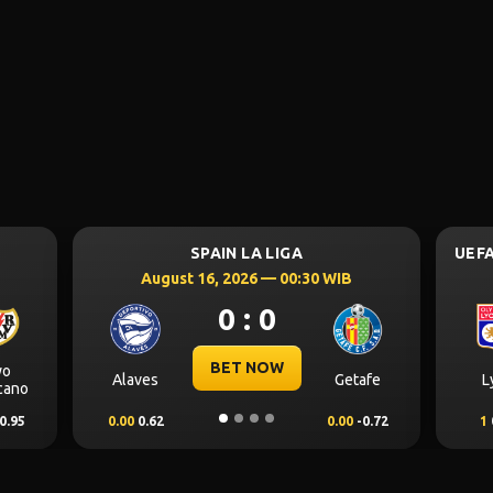
eon Party
Slime Quest
Fruit Fies
IERS
UEFA CHAMPIONS LEAGUE QUALIFIERS
UEF
August 12, 2026 — 01:15 WIB
0 : 0
BET NOW
Slovan
bahce
Mjallby
Bodo
Bratislava
.87
0.5
0.83
-0.5
0.99
0.7
mon Slayer
Clover Cottage
Cookie Wonde