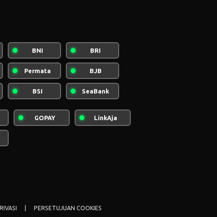
BNI
BRI
Permata
BJB
BSI
SeaBank
GOPAY
LinkAja
RIVASI
|
PERSETUJUAN COOKIES