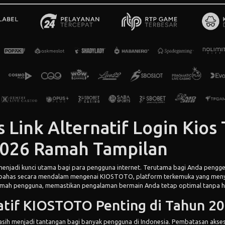
Link Alternatif Login Kios 
 2026 Ramah Tampilan
itas menjadi kunci utama bagi para pengguna internet. Terutama bagi Anda pen
membahas secara mendalam mengenai
KIOSTOTO
, platform terkemuka yang me
amah pengguna, memastikan pengalaman bermain Anda tetap optimal tanpa 
atif KIOSTOTO Penting di Tahun 2
masih menjadi tantangan bagi banyak pengguna di Indonesia. Pembatasan akses