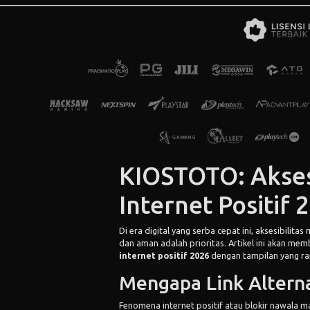
KIOSTOTO: Akses 
Internet Positif
Di era digital yang serba cepat ini, aksesibil
dan aman adalah prioritas. Artikel ini akan 
internet positif 2026
dengan tampilan yang r
Mengapa Link Altern
Fenomena internet positif atau blokir nawala 