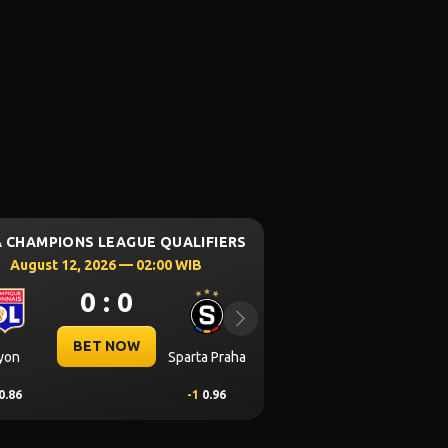
UEFA CHAMPIONS LEAGUE QUALIFIERS
August 11, 2026 — 22:59 WIB
0 : 0
Next
BET NOW
Union Saint-
Bodo Glimt
Gilloise
0.75
0.88
-0.75
0.94