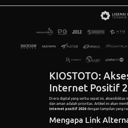
KIOSTOTO: Akses 
Internet Positif
Di era digital yang serba cepat ini, aksesibil
dan aman adalah prioritas. Artikel ini akan 
internet positif 2026
dengan tampilan yang r
Mengapa Link Altern