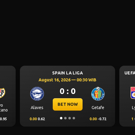
UALIFIERS
UEFA CHAMPIONS LEAGUE QUALIFIERS
 WIB
August 12, 2026 — 01:15 WIB
0 : 0
BET NOW
Slovan
Fenerbahce
Mjallby
Bratislava
0.5
0.87
0.5
0.83
-0.5
0.99