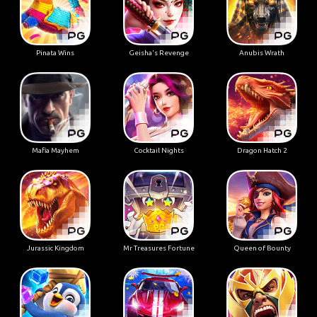
Pinata Wins
Geisha's Revenge
Anubis Wrath
Mafia Mayhem
Cocktail Nights
Dragon Hatch 2
Jurassic Kingdom
Mr Treasures Fortune
Queen of Bounty