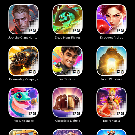
Jack the Giant Hunter
Dead Mans Riches
Knockout Riches
Doomsday Rampage
Graffiti Rush
Incan Wonders
Fortune Snake
Chocolate Deluxe
Rio Fantasia