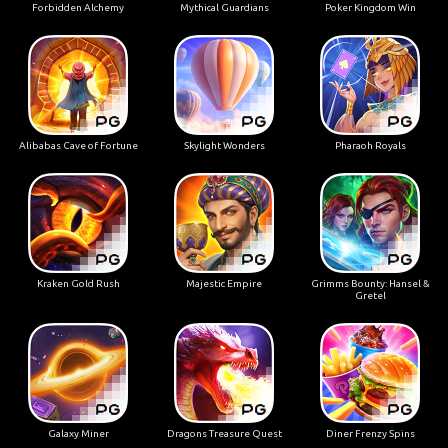
Forbidden Alchemy
Mythical Guardians
Poker Kingdom Win
Alibabas Cave of Fortune
Skylight Wonders
Pharaoh Royals
Kraken Gold Rush
Majestic Empire
Grimms Bounty: Hansel &
Gretel
Galaxy Miner
Dragons Treasure Quest
Diner Frenzy Spins