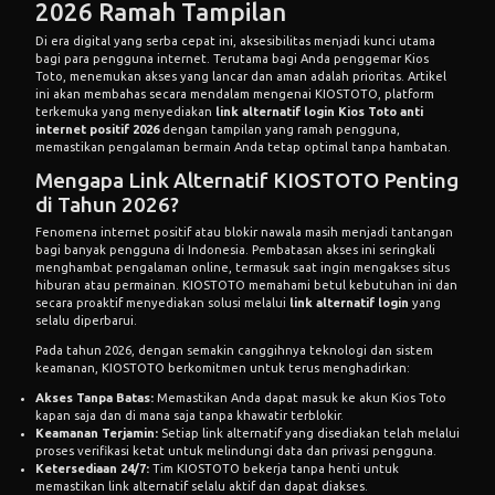
2026 Ramah Tampilan
Di era digital yang serba cepat ini, aksesibilitas menjadi kunci utama
bagi para pengguna internet. Terutama bagi Anda penggemar Kios
Toto, menemukan akses yang lancar dan aman adalah prioritas. Artikel
ini akan membahas secara mendalam mengenai
KIOSTOTO
, platform
terkemuka yang menyediakan
link alternatif login Kios Toto anti
internet positif 2026
dengan tampilan yang ramah pengguna,
memastikan pengalaman bermain Anda tetap optimal tanpa hambatan.
Mengapa Link Alternatif KIOSTOTO Penting
di Tahun 2026?
Fenomena internet positif atau blokir nawala masih menjadi tantangan
bagi banyak pengguna di Indonesia. Pembatasan akses ini seringkali
menghambat pengalaman online, termasuk saat ingin mengakses situs
hiburan atau permainan.
KIOSTOTO
memahami betul kebutuhan ini dan
secara proaktif menyediakan solusi melalui
link alternatif login
yang
selalu diperbarui.
Pada tahun 2026, dengan semakin canggihnya teknologi dan sistem
keamanan, KIOSTOTO berkomitmen untuk terus menghadirkan:
Akses Tanpa Batas:
Memastikan Anda dapat masuk ke akun Kios Toto
kapan saja dan di mana saja tanpa khawatir terblokir.
Keamanan Terjamin:
Setiap link alternatif yang disediakan telah melalui
proses verifikasi ketat untuk melindungi data dan privasi pengguna.
Ketersediaan 24/7:
Tim KIOSTOTO bekerja tanpa henti untuk
memastikan link alternatif selalu aktif dan dapat diakses.