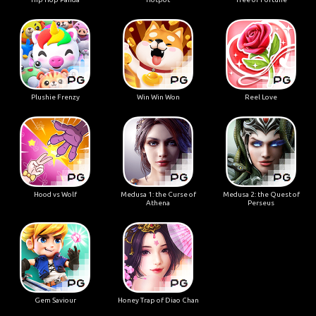
Plushie Frenzy
Win Win Won
Reel Love
Hood vs Wolf
Medusa 1: the Curse of
Medusa 2: the Quest of
Athena
Perseus
Gem Saviour
Honey Trap of Diao Chan