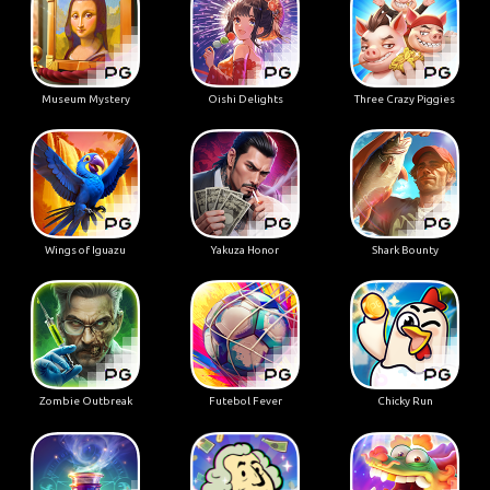
Museum Mystery
Oishi Delights
Three Crazy Piggies
Wings of Iguazu
Yakuza Honor
Shark Bounty
Zombie Outbreak
Futebol Fever
Chicky Run