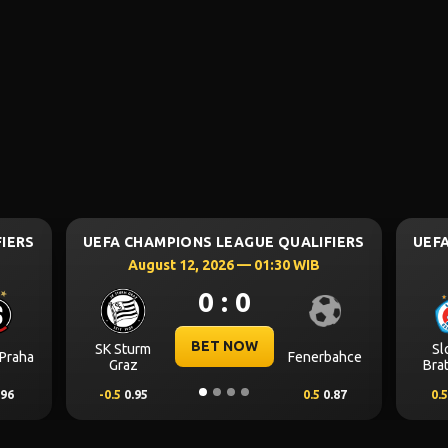
UALIFIERS
E-FOOTBALL F24 ELITE CLUB FRIENDLY
 WIB
August 8, 2026 — 00:15 WIB
1 : 4
BET NOW
Union Saint-
e-Feyenoord
e-Barcelona
Gilloise
-0.75
1.00
-0.25
-0.75
0.25
0.51