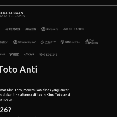
RIVASI
|
PERSETUJUAN COOKIES
Toto Anti
ggemar Kios Toto, menemukan akses yang lancar
nyediakan
link alternatif login Kios Toto anti
hambatan.
026?