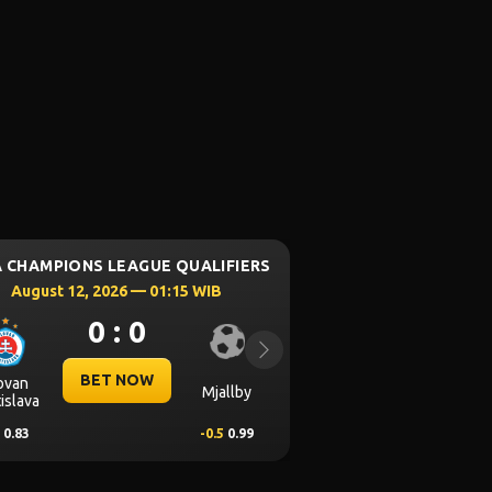
E-FOOTBALL F24 ELITE CLUB FRIENDLY
August 8, 2026 — 00:30 WIB
0 : 0
Next
BET NOW
e-
e-Arsenal
Manchester
United
0.5
0.59
-0.5
-0.83