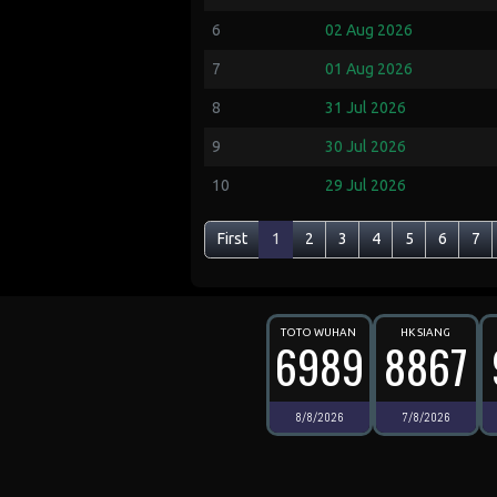
6
02 Aug 2026
7
01 Aug 2026
8
31 Jul 2026
9
30 Jul 2026
10
29 Jul 2026
First
1
2
3
4
5
6
7
TOTO WUHAN
HK SIANG
6989
8867
8/8/2026
7/8/2026