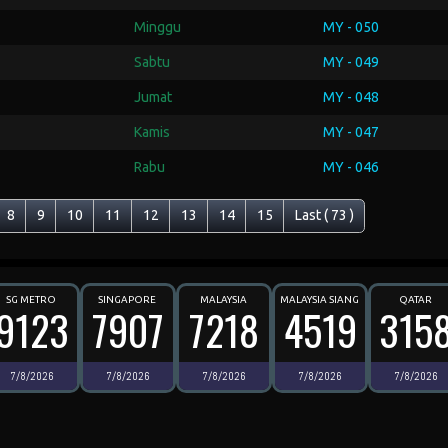
Minggu
MY - 050
Sabtu
MY - 049
Jumat
MY - 048
Kamis
MY - 047
Rabu
MY - 046
8
9
10
11
12
13
14
15
Last ( 73 )
SG METRO
SINGAPORE
MALAYSIA
MALAYSIA SIANG
QATAR
9123
7907
7218
4519
315
7/8/2026
7/8/2026
7/8/2026
7/8/2026
7/8/2026