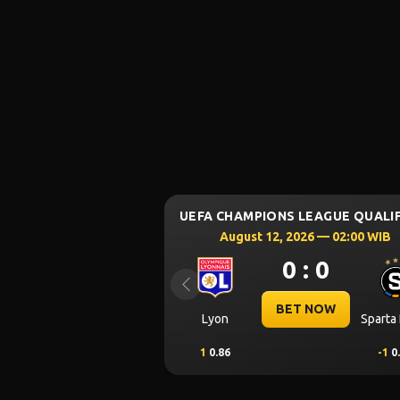
MPIONS LEAGUE QUALIFIERS
UEFA CHAMPIONS LEAGUE Q
st 12, 2026 — 01:15 WIB
August 11, 2026 — 22:59
0 : 0
0 : 0
Previous
BET NOW
BET NOW
Mjallby
Bodo Glimt
-0.5
0.99
0.75
0.82