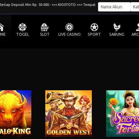
osit Min Rp. 50.000.- <<< KIOSTOTO >>> Tempat Pasang Togel Termurah Dan Terp
ME
TOGEL
SLOT
LIVE CASINO
SPORT
SABUNG
ARC