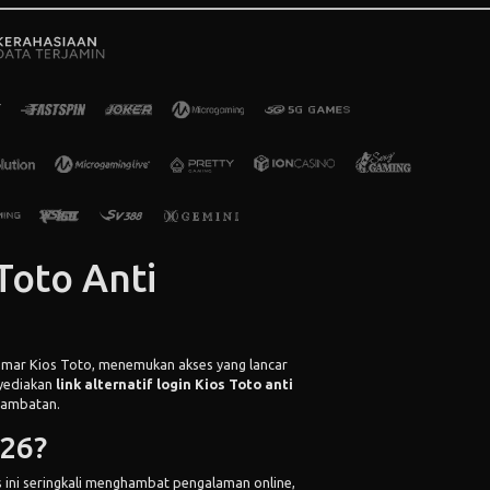
Crime
Princess of RA
Toto Anti
ggemar Kios Toto, menemukan akses yang lancar
Thai
Soccer King
nyediakan
link alternatif login Kios Toto anti
hambatan.
026?
 ini seringkali menghambat pengalaman online,