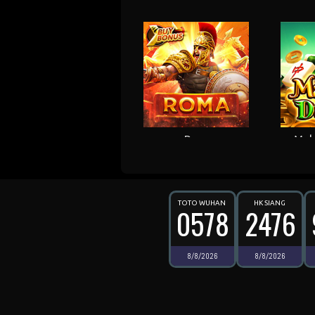
Roma
Mah
TOTO WUHAN
HK SIANG
0578
2476
8/8/2026
8/8/2026
Big Cai Shen
Cla