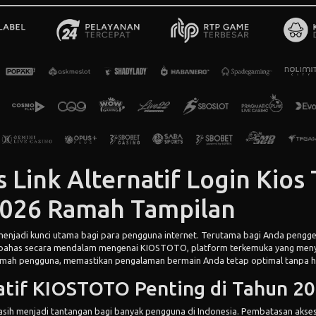
Mr. Hippo
Ocean Chest
Princess Of 
Link Alternatif Login Kios 
 2026 Ramah Tampilan
itas menjadi kunci utama bagi para pengguna internet. Terutama bagi Anda pen
cky Tycoon
Shake Boom Boom
Shake Thai 
membahas secara mendalam mengenai
KIOSTOTO
, platform terkemuka yang me
amah pengguna, memastikan pengalaman bermain Anda tetap optimal tanpa 
atif KIOSTOTO Penting di Tahun 2
masih menjadi tantangan bagi banyak pengguna di Indonesia. Pembatasan akses