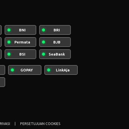
BNI
BRI
Permata
BJB
Bee
Holy Goat
BSI
SeaBank
GOPAY
LinkAja
Woman
Lucky Gems
RIVASI
|
PERSETUJUAN COOKIES