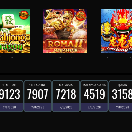
jong Dragon
Roma II
Long Long 
SG METRO
SINGAPORE
MALAYSIA
MALAYSIA SIANG
QATAR
9123
7907
7218
4519
315
7/8/2026
7/8/2026
7/8/2026
7/8/2026
7/8/2026
ssic Fruits 7
7 Dragons
5 Fortune S